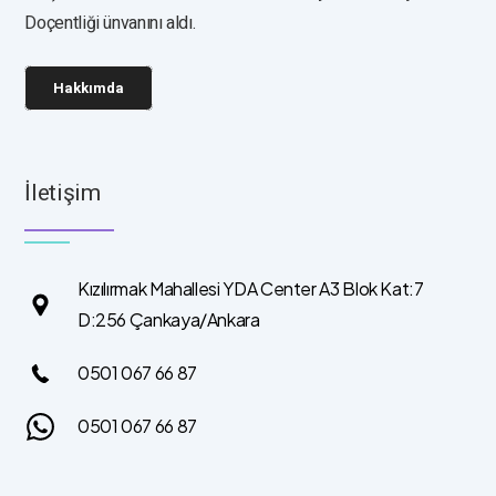
Doçentliği ünvanını aldı.
Hakkımda
İletişim
Kızılırmak Mahallesi YDA Center A3 Blok Kat:7
D:256 Çankaya/Ankara
0501 067 66 87
0501 067 66 87