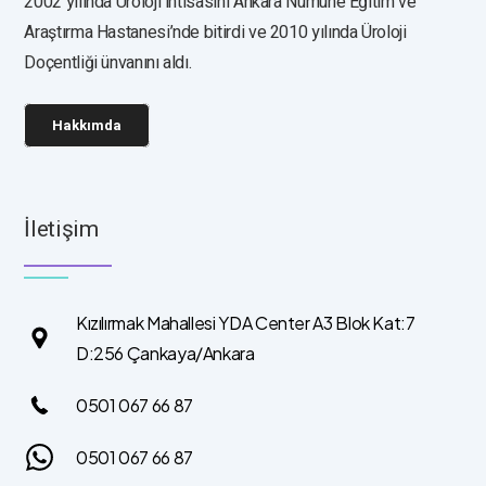
2002 yılında Üroloji ihtisasını Ankara Numune Eğitim ve
Araştırma Hastanesi’nde bitirdi ve 2010 yılında Üroloji
Doçentliği ünvanını aldı.
Hakkımda
İletişim
Kızılırmak Mahallesi YDA Center A3 Blok Kat:7
D:256 Çankaya/Ankara
0501 067 66 87
0501 067 66 87